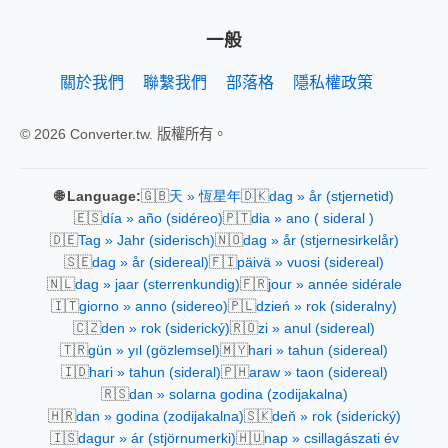
一般
關於我們
聯繫我們
部落格
隱私權政策
© 2026 Converter.tw. 版權所有。
🇬🇧
🇩🇰
🌐 Language:
天 » 恆星年
dag » år (stjernetid)
🇪🇸
🇵🇹
día » año (sidéreo)
dia » ano ( sideral )
🇩🇪
🇳🇴
Tag » Jahr (siderisch)
dag » år (stjernesirkelår)
🇸🇪
🇫🇮
dag » år (sidereal)
päivä » vuosi (sidereal)
🇳🇱
🇫🇷
dag » jaar (sterrenkundig)
jour » année sidérale
🇮🇹
🇵🇱
giorno » anno (sidereo)
dzień » rok (sideralny)
🇨🇿
🇷🇴
den » rok (siderický)
zi » anul (sidereal)
🇹🇷
🇲🇾
gün » yıl (gözlemsel)
hari » tahun (sidereal)
🇮🇩
🇵🇭
hari » tahun (sideral)
araw » taon (sidereal)
🇷🇸
dan » solarna godina (zodijakalna)
🇭🇷
🇸🇰
dan » godina (zodijakalna)
deň » rok (siderický)
🇮🇸
🇭🇺
dagur » ár (stjörnumerki)
nap » csillagászati év