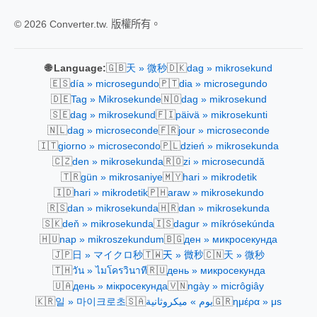
© 2026 Converter.tw. 版權所有。
🇬🇧
🇩🇰
🌐 Language:
天 » 微秒
dag » mikrosekund
🇪🇸
🇵🇹
día » microsegundo
dia » microsegundo
🇩🇪
🇳🇴
Tag » Mikrosekunde
dag » mikrosekund
🇸🇪
🇫🇮
dag » mikrosekund
päivä » mikrosekunti
🇳🇱
🇫🇷
dag » microseconde
jour » microseconde
🇮🇹
🇵🇱
giorno » microsecondo
dzień » mikrosekunda
🇨🇿
🇷🇴
den » mikrosekunda
zi » microsecundă
🇹🇷
🇲🇾
gün » mikrosaniye
hari » mikrodetik
🇮🇩
🇵🇭
hari » mikrodetik
araw » mikrosekundo
🇷🇸
🇭🇷
dan » mikrosekunda
dan » mikrosekunda
🇸🇰
🇮🇸
deň » mikrosekunda
dagur » míkrósekúnda
🇭🇺
🇧🇬
nap » mikroszekundum
ден » микросекунда
🇯🇵
🇹🇼
🇨🇳
日 » マイクロ秒
天 » 微秒
天 » 微秒
🇹🇭
🇷🇺
วัน » ไมโครวินาที
день » микросекунда
🇺🇦
🇻🇳
день » мікросекунда
ngày » micrôgiây
🇰🇷
🇸🇦
🇬🇷
일 » 마이크로초
يوم » ميكروثانية
ημέρα » μs