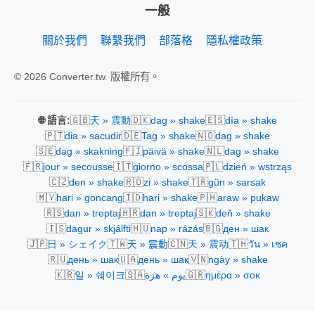
一般
關於我們
聯繫我們
部落格
隱私權政策
© 2026 Converter.tw. 版權所有。
🇬🇧
🇩🇰
🇪🇸
🌐 語言:
天 » 震動
dag » shake
día » shake
🇵🇹
🇩🇪
🇳🇴
dia » sacudir
Tag » shake
dag » shake
🇸🇪
🇫🇮
🇳🇱
dag » skakning
päivä » shake
dag » shake
🇫🇷
🇮🇹
🇵🇱
jour » secousse
giorno » scossa
dzień » wstrząs
🇨🇿
🇷🇴
🇹🇷
den » shake
zi » shake
gün » sarsak
🇲🇾
🇮🇩
🇵🇭
hari » goncang
hari » shake
araw » pukaw
🇷🇸
🇭🇷
🇸🇰
dan » treptaj
dan » treptaj
deň » shake
🇮🇸
🇭🇺
🇧🇬
dagur » skjálfti
nap » rázás
ден » шак
🇯🇵
🇹🇼
🇨🇳
🇹🇭
日 » シェイク
天 » 震動
天 » 震动
วัน » เชค
🇷🇺
🇺🇦
🇻🇳
день » шак
день » шак
ngày » shake
🇰🇷
🇸🇦
🇬🇷
일 » 쉐이크
يوم » هزة
ημέρα » σοκ