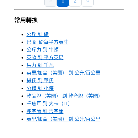
«
1
2
»
常用轉換
公斤 到 磅
巴 到 磅每平方英寸
公斤力 到 牛頓
英畝 到 平方英尺
馬力 到 千瓦
英里/加侖（美國） 到 公升/百公里
攝氏 到 華氏
分鐘 到 小時
乾品脫（美國） 到 乾夸脫（美國）
千焦耳 到 大卡（IT）
兆字節 到 吉字節
英里/加侖（美國） 到 公升/百公里