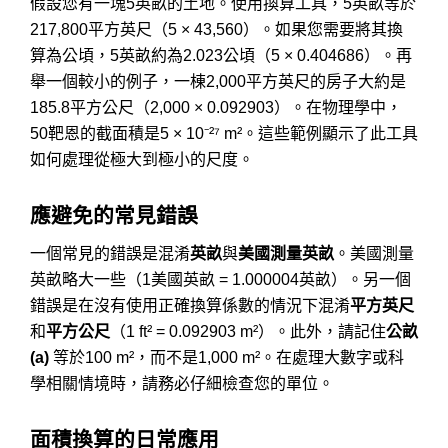
假設您有一塊5英畝的土地。使用換算工具，5英畝等於
217,800平方英尺（5 × 43,560）。如果您需要將其換
算為公頃，5英畝約為2.023公頃（5 × 0.404686）。再
舉一個較小的例子，一棟2,000平方英尺的房子大約是
185.8平方公尺（2,000 × 0.092903）。在物理學中，
50靶恩的截面積是5 × 10⁻²⁷ m²。這些範例顯示了此工具
如何處理從極大到極小的尺度。
應避免的常見錯誤
一個常見的錯誤是混淆
英畝
與
美國測量英畝
。美國測量
英畝略大一些（1美國英畝 = 1.000004英畝）。另一個
錯誤是在沒有使用正確換算係數的情況下混淆
平方英尺
和
平方公尺
（1 ft² = 0.092903 m²）。此外，請記住
公畝
(a)
等於100 m²，而不是1,000 m²。在處理大數字或科
學相關情境時，請務必仔細檢查您的單位。
面積換算的日常應用