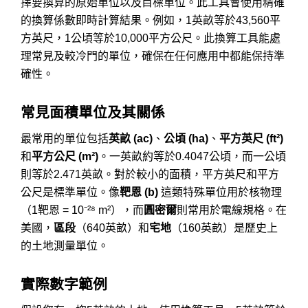
擇要換算的原始單位以及目標單位。此工具會使用精確
的換算係數即時計算結果。例如，1英畝等於43,560平
方英尺，1公頃等於10,000平方公尺。此換算工具能處
理常見及較冷門的單位，確保在任何應用中都能保持準
確性。
常見面積單位及其關係
最常用的單位包括
英畝 (ac)
、
公頃 (ha)
、
平方英尺 (ft²)
和
平方公尺 (m²)
。一英畝約等於0.4047公頃，而一公頃
則等於2.471英畝。對於較小的面積，平方英尺和平方
公尺是標準單位。像
靶恩 (b)
這類特殊單位用於核物理
（1靶恩 = 10⁻²⁸ m²），而
圓密爾
則常用於電線規格。在
美國，
區段
（640英畝）和
宅地
（160英畝）是歷史上
的土地測量單位。
實際數字範例