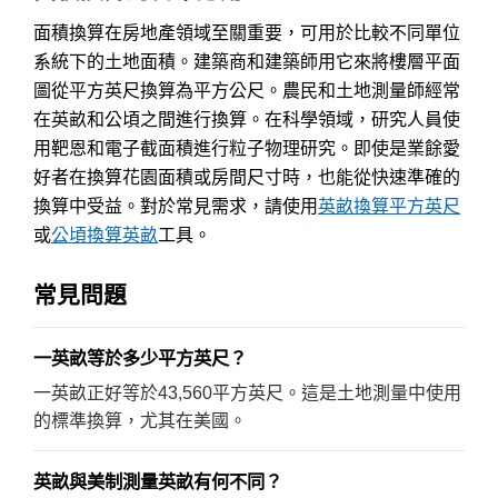
面積換算在房地產領域至關重要，可用於比較不同單位
系統下的土地面積。建築商和建築師用它來將樓層平面
圖從平方英尺換算為平方公尺。農民和土地測量師經常
在英畝和公頃之間進行換算。在科學領域，研究人員使
用靶恩和電子截面積進行粒子物理研究。即使是業餘愛
好者在換算花園面積或房間尺寸時，也能從快速準確的
換算中受益。對於常見需求，請使用
英畝換算平方英尺
或
公頃換算英畝
工具。
常見問題
一英畝等於多少平方英尺？
一英畝正好等於43,560平方英尺。這是土地測量中使用
的標準換算，尤其在美國。
英畝與美制測量英畝有何不同？