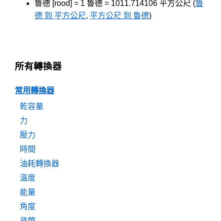
魯德 [rood] = 1 魯德 = 1011.714106 平方公尺 (
魯
德 到 平方公尺
,
平方公尺 到 魯德
)
所有轉換器
常用轉換器
乾容量
力
壓力
時間
油耗轉換器
溫度
能量
角度
貨幣