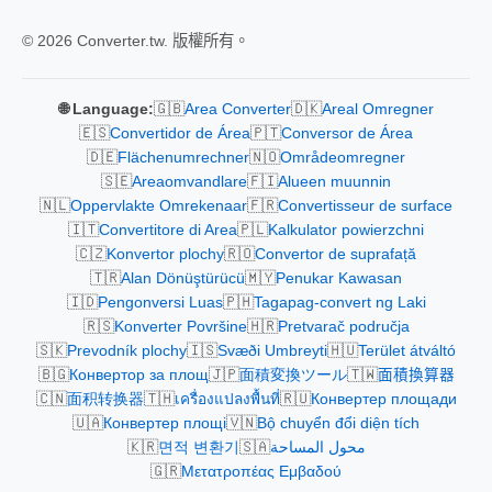
© 2026 Converter.tw. 版權所有。
🇬🇧
🇩🇰
🌐 Language:
Area Converter
Areal Omregner
🇪🇸
🇵🇹
Convertidor de Área
Conversor de Área
🇩🇪
🇳🇴
Flächenumrechner
Områdeomregner
🇸🇪
🇫🇮
Areaomvandlare
Alueen muunnin
🇳🇱
🇫🇷
Oppervlakte Omrekenaar
Convertisseur de surface
🇮🇹
🇵🇱
Convertitore di Area
Kalkulator powierzchni
🇨🇿
🇷🇴
Konvertor plochy
Convertor de suprafață
🇹🇷
🇲🇾
Alan Dönüştürücü
Penukar Kawasan
🇮🇩
🇵🇭
Pengonversi Luas
Tagapag-convert ng Laki
🇷🇸
🇭🇷
Konverter Površine
Pretvarač područja
🇸🇰
🇮🇸
🇭🇺
Prevodník plochy
Svæði Umbreyti
Terület átváltó
🇧🇬
🇯🇵
🇹🇼
Конвертор за площ
面積変換ツール
面積換算器
🇨🇳
🇹🇭
🇷🇺
面积转换器
เครื่องแปลงพื้นที่
Конвертер площади
🇺🇦
🇻🇳
Конвертер площі
Bộ chuyển đổi diện tích
🇰🇷
🇸🇦
면적 변환기
محول المساحة
🇬🇷
Μετατροπέας Εμβαδού