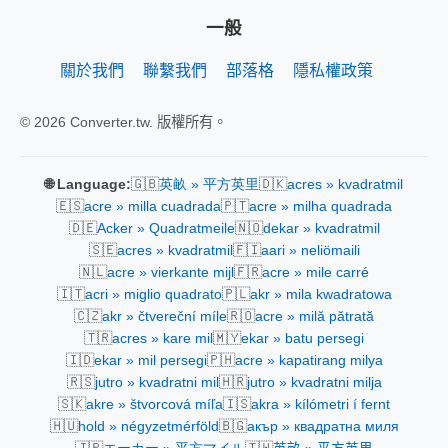
一般
關於我們
聯繫我們
部落格
隱私權政策
© 2026 Converter.tw. 版權所有。
🇬🇧
🇩🇰
🌐 Language:
英畝 » 平方英里
acres » kvadratmil
🇪🇸
🇵🇹
acre » milla cuadrada
acre » milha quadrada
🇩🇪
🇳🇴
Acker » Quadratmeile
dekar » kvadratmil
🇸🇪
🇫🇮
acres » kvadratmil
aari » neliömaili
🇳🇱
🇫🇷
acre » vierkante mijl
acre » mile carré
🇮🇹
🇵🇱
acri » miglio quadrato
akr » mila kwadratowa
🇨🇿
🇷🇴
akr » čtvereční míle
acre » milă pătrată
🇹🇷
🇲🇾
acres » kare mil
ekar » batu persegi
🇮🇩
🇵🇭
ekar » mil persegi
acre » kapatirang milya
🇷🇸
🇭🇷
jutro » kvadratni mil
jutro » kvadratni milja
🇸🇰
🇮🇸
akre » štvorcová míľa
akra » kílómetri í fernt
🇭🇺
🇧🇬
hold » négyzetmérföld
акър » квадратна миля
🇯🇵
🇹🇼