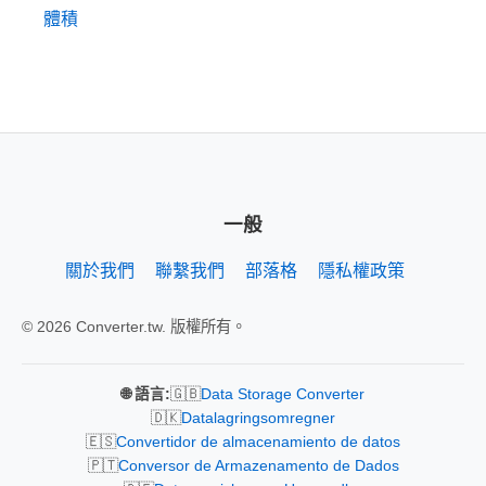
體積
一般
關於我們
聯繫我們
部落格
隱私權政策
© 2026 Converter.tw. 版權所有。
🇬🇧
🌐 語言:
Data Storage Converter
🇩🇰
Datalagringsomregner
🇪🇸
Convertidor de almacenamiento de datos
🇵🇹
Conversor de Armazenamento de Dados