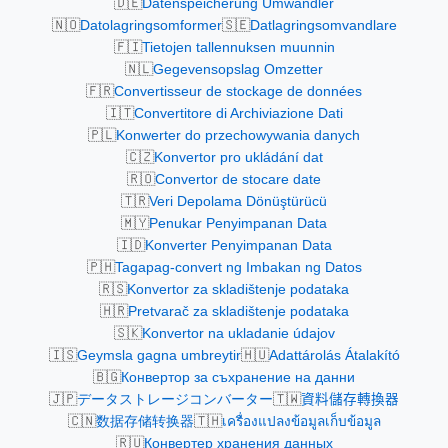
🇩🇪
Datenspeicherung Umwandler
🇳🇴
🇸🇪
Datolagringsomformer
Datlagringsomvandlare
🇫🇮
Tietojen tallennuksen muunnin
🇳🇱
Gegevensopslag Omzetter
🇫🇷
Convertisseur de stockage de données
🇮🇹
Convertitore di Archiviazione Dati
🇵🇱
Konwerter do przechowywania danych
🇨🇿
Konvertor pro ukládání dat
🇷🇴
Convertor de stocare date
🇹🇷
Veri Depolama Dönüştürücü
🇲🇾
Penukar Penyimpanan Data
🇮🇩
Konverter Penyimpanan Data
🇵🇭
Tagapag-convert ng Imbakan ng Datos
🇷🇸
Konvertor za skladištenje podataka
🇭🇷
Pretvarač za skladištenje podataka
🇸🇰
Konvertor na ukladanie údajov
🇮🇸
🇭🇺
Geymsla gagna umbreytir
Adattárolás Átalakító
🇧🇬
Конвертор за съхранение на данни
🇯🇵
🇹🇼
データストレージコンバーター
資料儲存轉換器
🇨🇳
🇹🇭
数据存储转换器
เครื่องแปลงข้อมูลเก็บข้อมูล
🇷🇺
Конвертер хранения данных