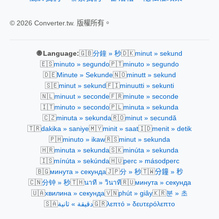
© 2026 Converter.tw. 版權所有。
🇬🇧
🇩🇰
🌐 Language:
分鐘 » 秒
minut » sekund
🇪🇸
🇵🇹
minuto » segundo
minuto » segundo
🇩🇪
🇳🇴
Minute » Sekunde
minutt » sekund
🇸🇪
🇫🇮
minut » sekund
minuutti » sekunti
🇳🇱
🇫🇷
minuut » seconde
minute » seconde
🇮🇹
🇵🇱
minuto » secondo
minuta » sekunda
🇨🇿
🇷🇴
minuta » sekunda
minut » secundă
🇹🇷
🇲🇾
🇮🇩
dakika » saniye
minit » saat
menit » detik
🇵🇭
🇷🇸
minuto » ikaw
minut » sekunda
🇭🇷
🇸🇰
minuta » sekunda
minúta » sekunda
🇮🇸
🇭🇺
mínúta » sekúnda
perc » másodperc
🇧🇬
🇯🇵
🇹🇼
минута » секунда
分 » 秒
分鐘 » 秒
🇨🇳
🇹🇭
🇷🇺
分钟 » 秒
นาที » วินาที
минута » секунда
🇺🇦
🇻🇳
🇰🇷
хвилина » секунда
phút » giây
분 » 초
🇸🇦
🇬🇷
دقيقة » ثانية
λεπτό » δευτερόλεπτο