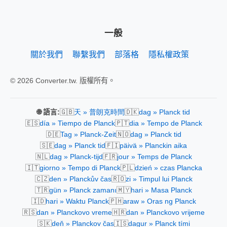
一般
關於我們
聯繫我們
部落格
隱私權政策
© 2026 Converter.tw. 版權所有。
🇬🇧
🇩🇰
🌐 語言:
天 » 普朗克時間
dag » Planck tid
🇪🇸
🇵🇹
día » Tiempo de Planck
dia » Tempo de Planck
🇩🇪
🇳🇴
Tag » Planck-Zeit
dag » Planck tid
🇸🇪
🇫🇮
dag » Planck tid
päivä » Planckin aika
🇳🇱
🇫🇷
dag » Planck-tijd
jour » Temps de Planck
🇮🇹
🇵🇱
giorno » Tempo di Planck
dzień » czas Plancka
🇨🇿
🇷🇴
den » Planckův čas
zi » Timpul lui Planck
🇹🇷
🇲🇾
gün » Planck zamanı
hari » Masa Planck
🇮🇩
🇵🇭
hari » Waktu Planck
araw » Oras ng Planck
🇷🇸
🇭🇷
dan » Planckovo vreme
dan » Planckovo vrijeme
🇸🇰
🇮🇸
deň » Planckov čas
dagur » Planck tími