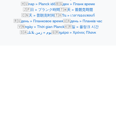
🇭🇺
🇧🇬
nap » Planck idő
ден » Планк време
🇯🇵
🇹🇼
日 » プランク時間
天 » 普朗克時間
🇨🇳
🇹🇭
天 » 普朗克时间
วัน » เวลาของแพลงก์
🇷🇺
🇺🇦
день » Планковое время
день » Планків час
🇻🇳
🇰🇷
ngày » Thời gian Planck
일 » 플랑크 시간
🇸🇦
🇬🇷
يوم » زمن بلانك
ημέρα » Χρόνος Πλανκ