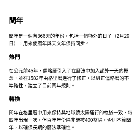
閏年
閏年是一個有366天的年份，包括一個額外的日子（2月29
日），用來使曆年與天文年保持同步。
熱門
在公元前45年，儒略曆引入了在曆法中加入額外一天的概
念，並在1582年由格里曆進行了修正，以糾正儒略曆的不
準確性，建立了目前閏年規則。
轉換
閏年在格里曆中用來保持與地球繞太陽運行的軌道一致，每
四年出現一次，但百年年份除非能被400整除，否則不算閏
年，以確保長期的曆法準確性。