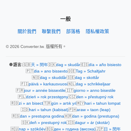
一般
關於我們
聯繫我們
部落格
隱私權政策
© 2026 Converter.tw. 版權所有。
🇬🇧
🇩🇰
🇪🇸
🌐 語言:
天 » 閏年
dag » skudår
día » año bisiesto
🇵🇹
🇩🇪
dia » ano bissexto
Tag » Schaltjahr
🇳🇴
🇸🇪
dag » skuddår
dag » skottår
🇫🇮
🇳🇱
päivä » karkausvuosi
dag » schrikkeljaar
🇫🇷
🇮🇹
jour » année bissextile
giorno » anno bisestile
🇵🇱
🇨🇿
dzień » rok przestępny
den » přestupný rok
🇷🇴
🇹🇷
🇲🇾
zi » an bisect
gün » artık yıl
hari » tahun lompat
🇮🇩
🇵🇭
hari » tahun (kabisat)
araw » taon (leap)
🇷🇸
🇭🇷
dan » prestupna godina
dan » godina (prestupna)
🇸🇰
🇮🇸
deň » prestupný rok
dagur » ár (skotár)
🇭🇺
🇧🇬
🇯🇵
nap » szökőév
ден » година (висока)
日 » 閏年