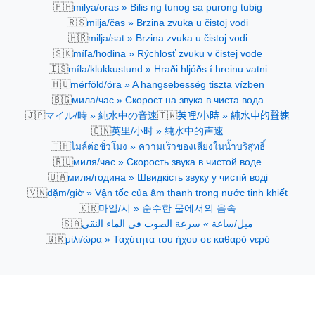
🇵🇭
milya/oras » Bilis ng tunog sa purong tubig
🇷🇸
milja/čas » Brzina zvuka u čistoj vodi
🇭🇷
milja/sat » Brzina zvuka u čistoj vodi
🇸🇰
míľa/hodina » Rýchlosť zvuku v čistej vode
🇮🇸
míla/klukkustund » Hraði hljóðs í hreinu vatni
🇭🇺
mérföld/óra » A hangsebesség tiszta vízben
🇧🇬
мила/час » Скорост на звука в чиста вода
🇯🇵
🇹🇼
マイル/時 » 純水中の音速
英哩/小時 » 純水中的聲速
🇨🇳
英里/小时 » 纯水中的声速
🇹🇭
ไมล์ต่อชั่วโมง » ความเร็วของเสียงในน้ำบริสุทธิ์
🇷🇺
миля/час » Скорость звука в чистой воде
🇺🇦
миля/година » Швидкість звуку у чистій воді
🇻🇳
dặm/giờ » Vận tốc của âm thanh trong nước tinh khiết
🇰🇷
마일/시 » 순수한 물에서의 음속
🇸🇦
ميل/ساعة » سرعة الصوت في الماء النقي
🇬🇷
μίλι/ώρα » Ταχύτητα του ήχου σε καθαρό νερό