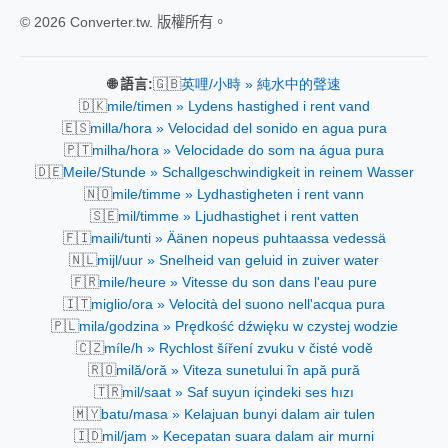
© 2026 Converter.tw. 版權所有。
🇬🇧
🌐 語言:
英哩/小時 » 純水中的聲速
🇩🇰
mile/timen » Lydens hastighed i rent vand
🇪🇸
milla/hora » Velocidad del sonido en agua pura
🇵🇹
milha/hora » Velocidade do som na água pura
🇩🇪
Meile/Stunde » Schallgeschwindigkeit in reinem Wasser
🇳🇴
mile/timme » Lydhastigheten i rent vann
🇸🇪
mil/timme » Ljudhastighet i rent vatten
🇫🇮
maili/tunti » Äänen nopeus puhtaassa vedessä
🇳🇱
mijl/uur » Snelheid van geluid in zuiver water
🇫🇷
mile/heure » Vitesse du son dans l'eau pure
🇮🇹
miglio/ora » Velocità del suono nell'acqua pura
🇵🇱
mila/godzina » Prędkość dźwięku w czystej wodzie
🇨🇿
míle/h » Rychlost šíření zvuku v čisté vodě
🇷🇴
milă/oră » Viteza sunetului în apă pură
🇹🇷
mil/saat » Saf suyun içindeki ses hızı
🇲🇾
batu/masa » Kelajuan bunyi dalam air tulen
🇮🇩
mil/jam » Kecepatan suara dalam air murni