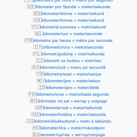
quilômetro por hora » metro por segundo
🇩🇪
Kilometer pro Stunde » meter/sekunde
🇳🇴
kilometer/timme » meter/sekund
🇸🇪
kilometer/timme » meter/sekund
🇫🇮
kilometriä tunnissa » metri/sekunti
🇳🇱
kilometer/uur » meter/seconde
🇫🇷
kilomètre par heure » mètre par seconde
🇮🇹
chilometro/ora » metro/secondo
🇵🇱
kilometr/godzinę » metr/sekunda
🇨🇿
kilometr za hodinu » metr/sec
🇷🇴
kilometru/oră » metru pe secundă
🇹🇷
kilometre/saat » metre/saniye
🇲🇾
kilometer/jam » meter/sekon
🇮🇩
kilometer/jam » meter/detik
🇵🇭
kilometro/oras » metro/kada segundo
🇷🇸
kilometar na sat » метар у секунди
🇭🇷
kilometar/sat » metar/sekunda
🇸🇰
kilometer/hodina » meter/sekunda
🇮🇸
kílómetri/klukkustund » metri á sekúndu
🇭🇺
kilométer/óra » méter/másodperc
🇧🇬
километър/час » метър/секунда