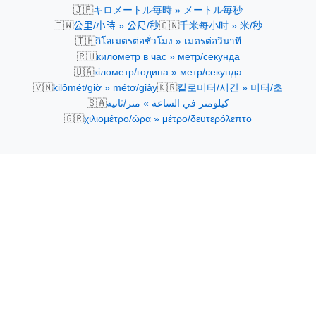
🇯🇵
キロメートル毎時 » メートル毎秒
🇹🇼
🇨🇳
公里/小時 » 公尺/秒
千米每小时 » 米/秒
🇹🇭
กิโลเมตรต่อชั่วโมง » เมตรต่อวินาที
🇷🇺
километр в час » метр/секунда
🇺🇦
кілометр/година » метр/секунда
🇻🇳
🇰🇷
kilômét/giờ » métơ/giây
킬로미터/시간 » 미터/초
🇸🇦
كيلومتر في الساعة » متر/ثانية
🇬🇷
χιλιομέτρο/ώρα » μέτρο/δευτερόλεπτο