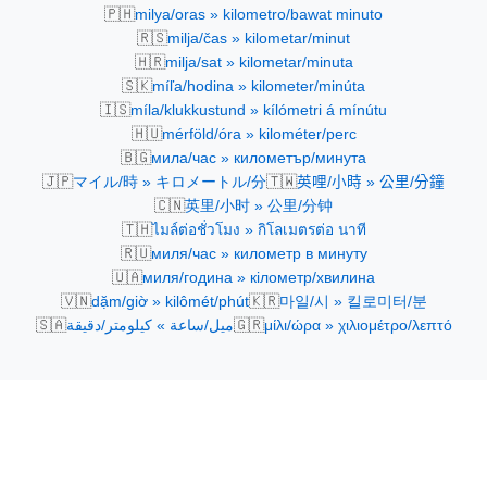
🇵🇭
milya/oras » kilometro/bawat minuto
🇷🇸
milja/čas » kilometar/minut
🇭🇷
milja/sat » kilometar/minuta
🇸🇰
míľa/hodina » kilometer/minúta
🇮🇸
míla/klukkustund » kílómetri á mínútu
🇭🇺
mérföld/óra » kilométer/perc
🇧🇬
мила/час » километър/минута
🇯🇵
🇹🇼
マイル/時 » キロメートル/分
英哩/小時 » 公里/分鐘
🇨🇳
英里/小时 » 公里/分钟
🇹🇭
ไมล์ต่อชั่วโมง » กิโลเมตรต่อ นาที
🇷🇺
миля/час » километр в минуту
🇺🇦
миля/година » кілометр/хвилина
🇻🇳
🇰🇷
dặm/giờ » kilômét/phút
마일/시 » 킬로미터/분
🇸🇦
🇬🇷
ميل/ساعة » كيلومتر/دقيقة
μίλι/ώρα » χιλιομέτρο/λεπτό