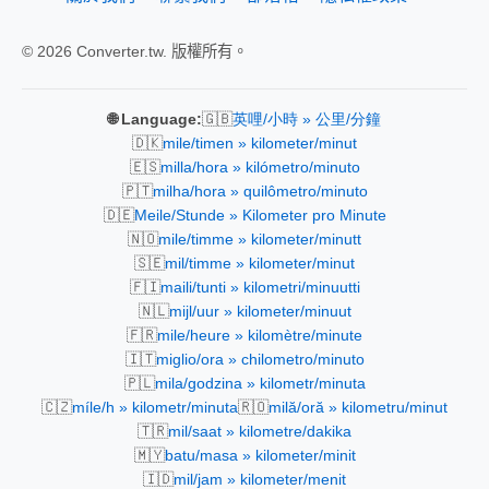
© 2026 Converter.tw. 版權所有。
🇬🇧
🌐 Language:
英哩/小時 » 公里/分鐘
🇩🇰
mile/timen » kilometer/minut
🇪🇸
milla/hora » kilómetro/minuto
🇵🇹
milha/hora » quilômetro/minuto
🇩🇪
Meile/Stunde » Kilometer pro Minute
🇳🇴
mile/timme » kilometer/minutt
🇸🇪
mil/timme » kilometer/minut
🇫🇮
maili/tunti » kilometri/minuutti
🇳🇱
mijl/uur » kilometer/minuut
🇫🇷
mile/heure » kilomètre/minute
🇮🇹
miglio/ora » chilometro/minuto
🇵🇱
mila/godzina » kilometr/minuta
🇨🇿
🇷🇴
míle/h » kilometr/minuta
milă/oră » kilometru/minut
🇹🇷
mil/saat » kilometre/dakika
🇲🇾
batu/masa » kilometer/minit
🇮🇩
mil/jam » kilometer/menit