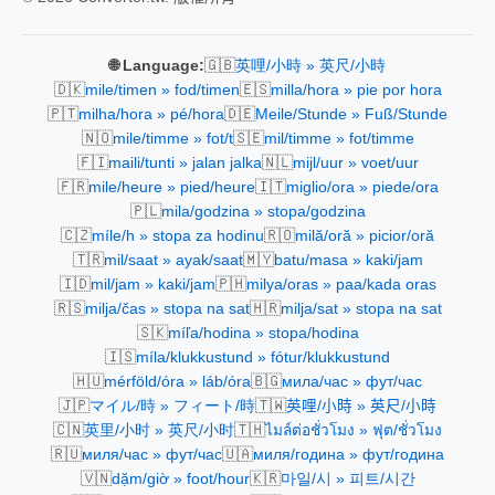
🇬🇧
🌐 Language:
英哩/小時 » 英尺/小時
🇩🇰
🇪🇸
mile/timen » fod/timen
milla/hora » pie por hora
🇵🇹
🇩🇪
milha/hora » pé/hora
Meile/Stunde » Fuß/Stunde
🇳🇴
🇸🇪
mile/timme » fot/t
mil/timme » fot/timme
🇫🇮
🇳🇱
maili/tunti » jalan jalka
mijl/uur » voet/uur
🇫🇷
🇮🇹
mile/heure » pied/heure
miglio/ora » piede/ora
🇵🇱
mila/godzina » stopa/godzina
🇨🇿
🇷🇴
míle/h » stopa za hodinu
milă/oră » picior/oră
🇹🇷
🇲🇾
mil/saat » ayak/saat
batu/masa » kaki/jam
🇮🇩
🇵🇭
mil/jam » kaki/jam
milya/oras » paa/kada oras
🇷🇸
🇭🇷
milja/čas » stopa na sat
milja/sat » stopa na sat
🇸🇰
míľa/hodina » stopa/hodina
🇮🇸
míla/klukkustund » fótur/klukkustund
🇭🇺
🇧🇬
mérföld/óra » láb/óra
мила/час » фут/час
🇯🇵
🇹🇼
マイル/時 » フィート/時
英哩/小時 » 英尺/小時
🇨🇳
🇹🇭
英里/小时 » 英尺/小时
ไมล์ต่อชั่วโมง » ฟุต/ชั่วโมง
🇷🇺
🇺🇦
миля/час » фут/час
миля/година » фут/година
🇻🇳
🇰🇷
dặm/giờ » foot/hour
마일/시 » 피트/시간