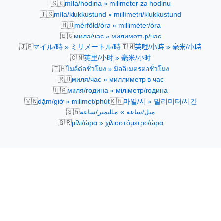
🇸🇰
míľa/hodina » milimeter za hodinu
🇮🇸
míla/klukkustund » millímetri/klukkustund
🇭🇺
mérföld/óra » milliméter/óra
🇧🇬
мила/час » милиметър/час
🇯🇵
🇹🇼
マイル/時 » ミリメートル/時
英哩/小時 » 毫米/小時
🇨🇳
英里/小时 » 毫米/小时
🇹🇭
ไมล์ต่อชั่วโมง » มิลลิเมตรต่อชั่วโมง
🇷🇺
миля/час » миллиметр в час
🇺🇦
миля/година » міліметр/година
🇻🇳
🇰🇷
dặm/giờ » milimet/phút
마일/시 » 밀리미터/시간
🇸🇦
ميل/ساعة » ملليمتر/ساعة
🇬🇷
μίλι/ώρα » χιλιοστόμετρο/ώρα