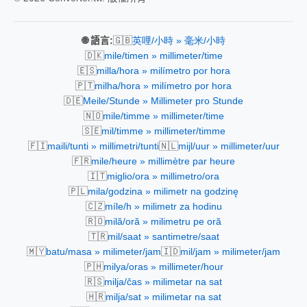
🇬🇧
🌐 語言:
英哩/小時 » 毫米/小時
🇩🇰
mile/timen » millimeter/time
🇪🇸
milla/hora » milímetro por hora
🇵🇹
milha/hora » milímetro por hora
🇩🇪
Meile/Stunde » Millimeter pro Stunde
🇳🇴
mile/timme » millimeter/time
🇸🇪
mil/timme » millimeter/timme
🇫🇮
🇳🇱
maili/tunti » millimetri/tunti
mijl/uur » millimeter/uur
🇫🇷
mile/heure » millimètre par heure
🇮🇹
miglio/ora » millimetro/ora
🇵🇱
mila/godzina » milimetr na godzinę
🇨🇿
míle/h » milimetr za hodinu
🇷🇴
milă/oră » milimetru pe oră
🇹🇷
mil/saat » santimetre/saat
🇲🇾
🇮🇩
batu/masa » milimeter/jam
mil/jam » milimeter/jam
🇵🇭
milya/oras » millimeter/hour
🇷🇸
milja/čas » milimetar na sat
🇭🇷
milja/sat » milimetar na sat