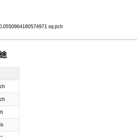
= 0.0550964180574971 sq pch
用途
ch
ch
ch
ch