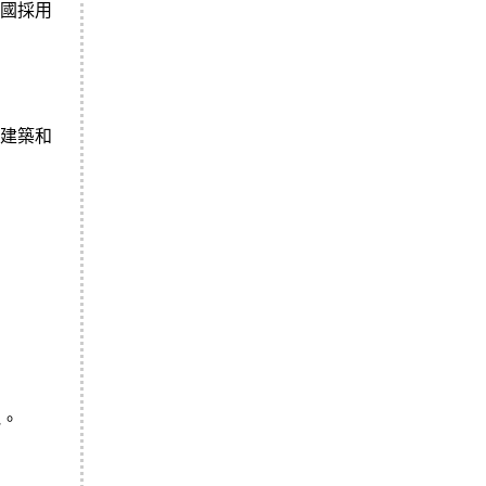
國採用
建築和
地。