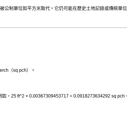
用，已被公制單位如平方米取代。它仍可能在歷史土地記錄或傳統單
perch（sq pch）。
ft^2 × 0.00367309453717 = 0.0918273634292 sq pch