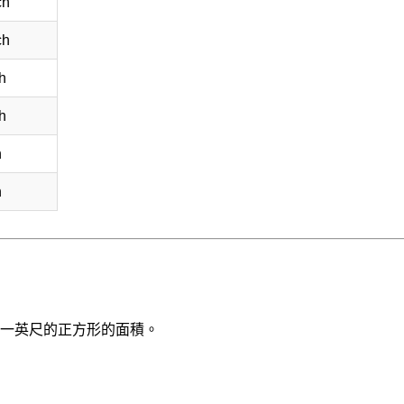
ch
ch
h
h
h
h
一英尺的正方形的面積。