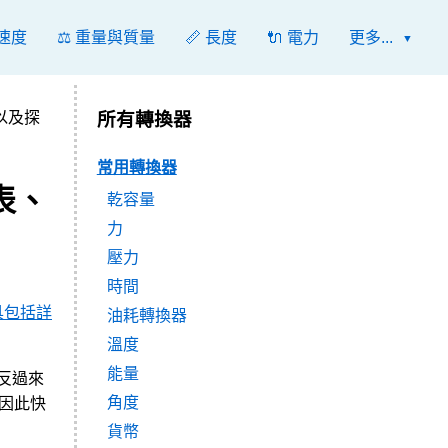
 速度
⚖️ 重量與質量
📏 長度
🔌 電力
更多...
以及探
所有轉換器
常用轉換器
表、
乾容量
力
壓力
時間
具包括詳
油耗轉換器
溫度
能量
7；反過來
角度
，因此快
貨幣