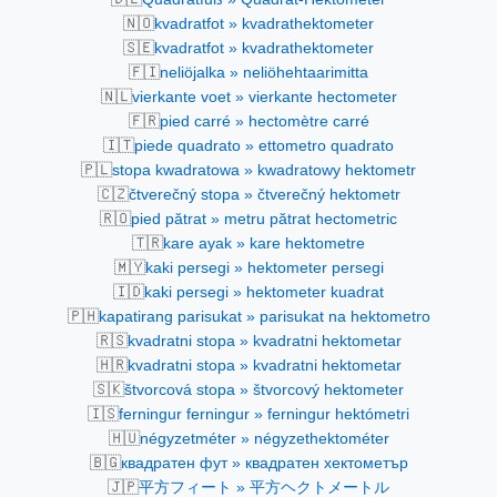
🇳🇴
kvadratfot » kvadrathektometer
🇸🇪
kvadratfot » kvadrathektometer
🇫🇮
neliöjalka » neliöhehtaarimitta
🇳🇱
vierkante voet » vierkante hectometer
🇫🇷
pied carré » hectomètre carré
🇮🇹
piede quadrato » ettometro quadrato
🇵🇱
stopa kwadratowa » kwadratowy hektometr
🇨🇿
čtverečný stopa » čtverečný hektometr
🇷🇴
pied pătrat » metru pătrat hectometric
🇹🇷
kare ayak » kare hektometre
🇲🇾
kaki persegi » hektometer persegi
🇮🇩
kaki persegi » hektometer kuadrat
🇵🇭
kapatirang parisukat » parisukat na hektometro
🇷🇸
kvadratni stopa » kvadratni hektometar
🇭🇷
kvadratni stopa » kvadratni hektometar
🇸🇰
štvorcová stopa » štvorcový hektometer
🇮🇸
ferningur ferningur » ferningur hektómetri
🇭🇺
négyzetméter » négyzethektométer
🇧🇬
квадратен фут » квадратен хектометър
🇯🇵
平方フィート » 平方ヘクトメートル