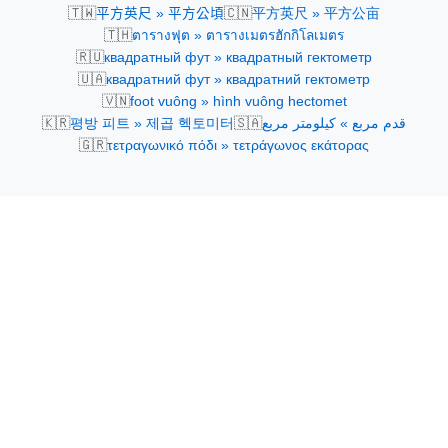
🇹🇼
🇨🇳
平方英尺 » 平方公頃
平方英尺 » 平方公亩
🇹🇭
ตารางฟุต » ตารางเมตรฮักกิโลเมตร
🇷🇺
квадратный фут » квадратный гектометр
🇺🇦
квадратний фут » квадратний гектометр
🇻🇳
foot vuông » hình vuông hectomet
🇰🇷
🇸🇦
평방 피트 » 제곱 헥토미터
قدم مربع » كيلومتر مربع
🇬🇷
τετραγωνικό πόδι » τετράγωνος εκάτορας