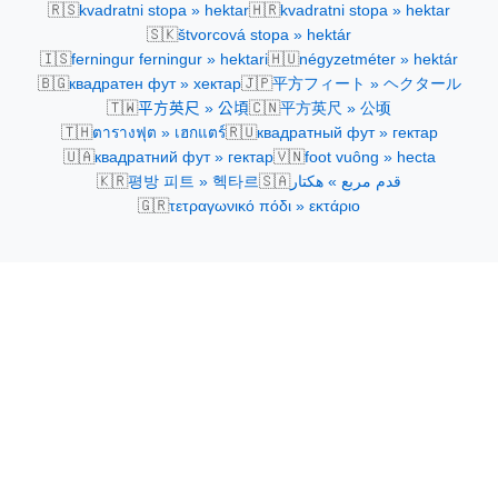
🇷🇸
🇭🇷
kvadratni stopa » hektar
kvadratni stopa » hektar
🇸🇰
štvorcová stopa » hektár
🇮🇸
🇭🇺
ferningur ferningur » hektari
négyzetméter » hektár
🇧🇬
🇯🇵
квадратен фут » хектар
平方フィート » ヘクタール
🇹🇼
🇨🇳
平方英尺 » 公頃
平方英尺 » 公顷
🇹🇭
🇷🇺
ตารางฟุต » เฮกแตร์
квадратный фут » гектар
🇺🇦
🇻🇳
квадратний фут » гектар
foot vuông » hecta
🇰🇷
🇸🇦
평방 피트 » 헥타르
قدم مربع » هكتار
🇬🇷
τετραγωνικό πόδι » εκτάριο