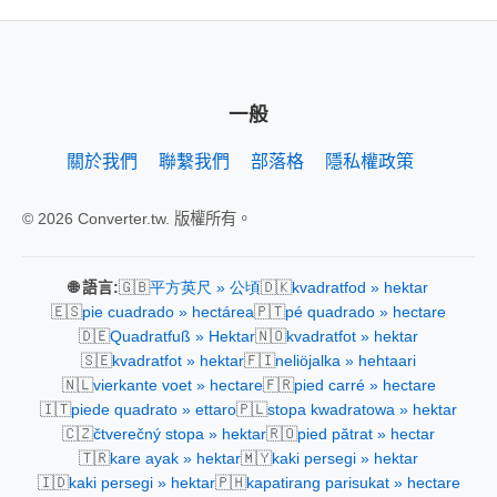
一般
關於我們
聯繫我們
部落格
隱私權政策
© 2026 Converter.tw. 版權所有。
🇬🇧
🇩🇰
🌐 語言:
平方英尺 » 公頃
kvadratfod » hektar
🇪🇸
🇵🇹
pie cuadrado » hectárea
pé quadrado » hectare
🇩🇪
🇳🇴
Quadratfuß » Hektar
kvadratfot » hektar
🇸🇪
🇫🇮
kvadratfot » hektar
neliöjalka » hehtaari
🇳🇱
🇫🇷
vierkante voet » hectare
pied carré » hectare
🇮🇹
🇵🇱
piede quadrato » ettaro
stopa kwadratowa » hektar
🇨🇿
🇷🇴
čtverečný stopa » hektar
pied pătrat » hectar
🇹🇷
🇲🇾
kare ayak » hektar
kaki persegi » hektar
🇮🇩
🇵🇭
kaki persegi » hektar
kapatirang parisukat » hectare