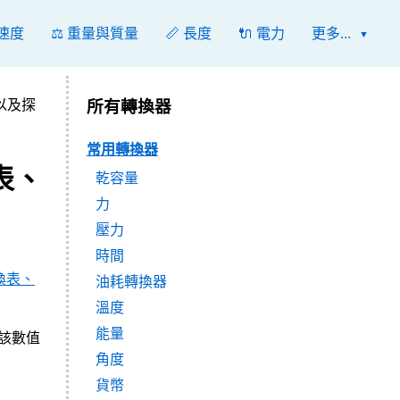
 速度
⚖️ 重量與質量
📏 長度
🔌 電力
更多...
以及探
所有轉換器
常用轉換器
表、
乾容量
力
壓力
時間
換表、
油耗轉換器
溫度
能量
除以該數值
角度
貨幣