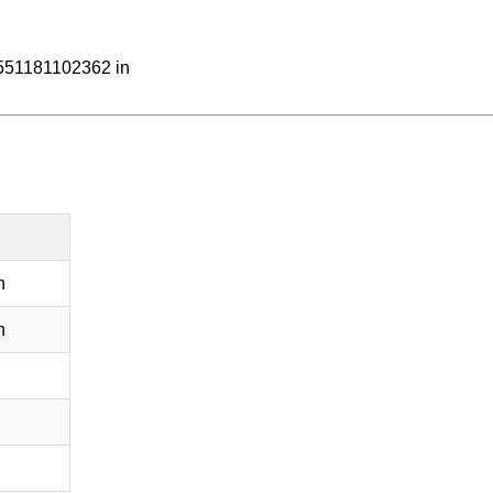
551181102362 in
n
n