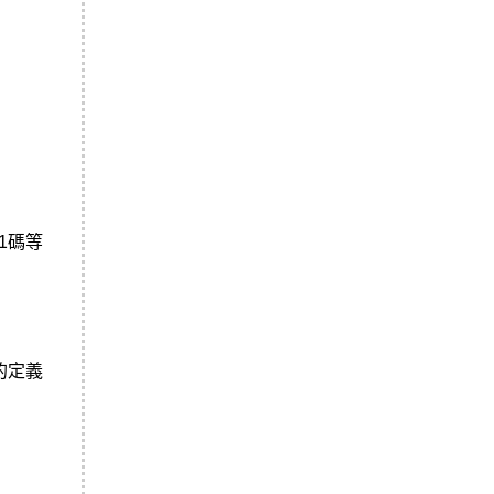
1碼等
的定義