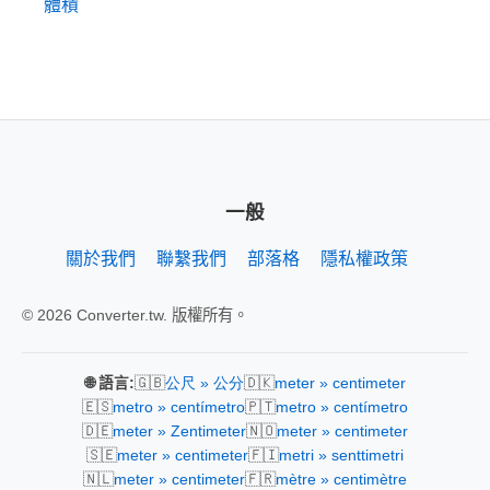
體積
一般
關於我們
聯繫我們
部落格
隱私權政策
© 2026 Converter.tw. 版權所有。
🇬🇧
🇩🇰
🌐 語言:
公尺 » 公分
meter » centimeter
🇪🇸
🇵🇹
metro » centímetro
metro » centímetro
🇩🇪
🇳🇴
meter » Zentimeter
meter » centimeter
🇸🇪
🇫🇮
meter » centimeter
metri » senttimetri
🇳🇱
🇫🇷
meter » centimeter
mètre » centimètre