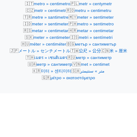
🇮🇹
🇵🇱
metro » centimetro
metr » centymetr
🇨🇿
🇷🇴
metr » centimetr
metru » centimetru
🇹🇷
🇲🇾
metre » santimetre
meter » sentimeter
🇮🇩
🇵🇭
meter » sentimeter
metro » sentimetro
🇷🇸
🇭🇷
metar » centimetar
metar » centimetar
🇸🇰
🇮🇸
meter » centimeter
metri » sentímetri
🇭🇺
🇧🇬
méter » centiméter
метър » сантиметър
🇯🇵
🇹🇼
🇨🇳
メートル » センチメートル
公尺 » 公分
米 » 厘米
🇹🇭
🇷🇺
เมตร » เซนติเมตร
метр » сантиметр
🇺🇦
🇻🇳
метр » сантиметр
met » centimet
🇰🇷
🇸🇦
미터 » 센티미터
متر » سنتيمتر
🇬🇷
μέτρο » εκατοστόμετρο