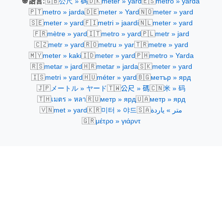
🇬🇧
🇩🇰
🇪🇸
🌐 語言:
公尺 » 碼
meter » yard
metro » yarda
🇵🇹
🇩🇪
🇳🇴
metro » jarda
meter » Yard
meter » yard
🇸🇪
🇫🇮
🇳🇱
meter » yard
metri » jaardi
meter » yard
🇫🇷
🇮🇹
🇵🇱
mètre » yard
metro » yard
metr » jard
🇨🇿
🇷🇴
🇹🇷
metr » yard
metru » yar
metre » yard
🇲🇾
🇮🇩
🇵🇭
meter » kaki
meter » yard
metro » Yarda
🇷🇸
🇭🇷
🇸🇰
metar » jard
metar » jarda
meter » yard
🇮🇸
🇭🇺
🇧🇬
metri » yard
méter » yard
метър » ярд
🇯🇵
🇹🇼
🇨🇳
メートル » ヤード
公尺 » 碼
米 » 码
🇹🇭
🇷🇺
🇺🇦
เมตร » หลา
метр » ярд
метр » ярд
🇻🇳
🇰🇷
🇸🇦
met » yard
미터 » 야드
متر » ياردة
🇬🇷
μέτρο » γιάρντ