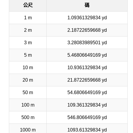
公尺
碼
1 m
1.09361329834 yd
2 m
2.18722659668 yd
3 m
3.28083989501 yd
5 m
5.46806649169 yd
10 m
10.9361329834 yd
20 m
21.8722659668 yd
50 m
54.6806649169 yd
100 m
109.361329834 yd
500 m
546.806649169 yd
1000 m
1093.61329834 yd