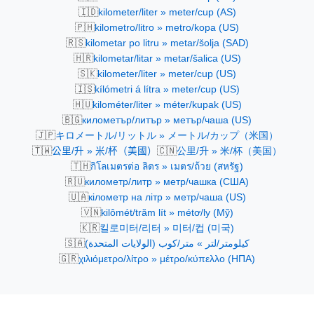
🇮🇩
kilometer/liter » meter/cup (AS)
🇵🇭
kilometro/litro » metro/kopa (US)
🇷🇸
kilometar po litru » metar/šolja (SAD)
🇭🇷
kilometar/litar » metar/šalica (US)
🇸🇰
kilometer/liter » meter/cup (US)
🇮🇸
kílómetri á lítra » meter/cup (US)
🇭🇺
kilométer/liter » méter/kupak (US)
🇧🇬
километър/литър » метър/чаша (US)
🇯🇵
キロメートル/リットル » メートル/カップ（米国）
🇹🇼
🇨🇳
公里/升 » 米/杯（美國）
公里/升 » 米/杯（美国）
🇹🇭
กิโลเมตรต่อ ลิตร » เมตร/ถ้วย (สหรัฐ)
🇷🇺
километр/литр » метр/чашка (США)
🇺🇦
кілометр на літр » метр/чаша (US)
🇻🇳
kilômét/trăm lít » métơ/ly (Mỹ)
🇰🇷
킬로미터/리터 » 미터/컵 (미국)
🇸🇦
كيلومتر/لتر » متر/كوب (الولايات المتحدة)
🇬🇷
χιλιόμετρο/λίτρο » μέτρο/κύπελλο (ΗΠΑ)