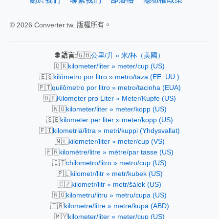
© 2026 Converter.tw. 版權所有。
🇬🇧
🌐 語言:
公里/升 » 米/杯（美國）
🇩🇰
kilometer/liter » meter/cup (US)
🇪🇸
kilómetro por litro » metro/taza (EE. UU.)
🇵🇹
quilômetro por litro » metro/tacinha (EUA)
🇩🇪
Kilometer pro Liter » Meter/Kupfe (US)
🇳🇴
kilometer/liter » meter/kopp (US)
🇸🇪
kilometer per liter » meter/kopp (US)
🇫🇮
kilometriä/litra » metri/kuppi (Yhdysvallat)
🇳🇱
kilometer/liter » meter/cup (VS)
🇫🇷
kilomètre/litre » mètre/par tasse (US)
🇮🇹
chilometro/litro » metro/cup (US)
🇵🇱
kilometr/litr » metr/kubek (US)
🇨🇿
kilometr/litr » metr/šálek (US)
🇷🇴
kilometru/litru » metru/cupa (US)
🇹🇷
kilometre/litre » metre/kupa (ABD)
🇲🇾
kilometer/liter » meter/cup (US)