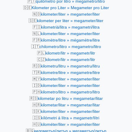
🇵🇹
quilômetro por litro » megametro/litro
🇩🇪
Kilometer pro Liter » Megameter pro Liter
🇳🇴
kilometer/liter » megameter/liter
🇸🇪
kilometer per liter » megameter/liter
🇫🇮
kilometriä/litra » megametri/litra
🇳🇱
kilometer/liter » megameter/liter
🇫🇷
kilomètre/litre » mégamètre/litre
🇮🇹
chilometro/litro » megametro/litro
🇵🇱
kilometr/litr » megametr/litr
🇨🇿
kilometr/litr » megametr/litr
🇷🇴
kilometru/litru » megametru/litru
🇹🇷
kilometre/litre » megametre/litre
🇲🇾
kilometer/liter » megameter/liter
🇮🇩
kilometer/liter » megameter/liter
🇵🇭
kilometro/litro » megametro/litro
🇷🇸
kilometar po litru » megametar/litar
🇭🇷
kilometar/litar » megametar/litar
🇸🇰
kilometer/liter » megameter/liter
🇮🇸
kílómetri á lítra » megametr/lítri
🇭🇺
kilométer/liter » megaméter/liter
🇧🇬
километър/литър » мегаметър/литър