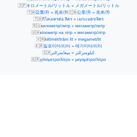
🇯🇵
キロメートル/リットル » メガメートル/リットル
🇹🇼
🇨🇳
公里/升 » 兆米/升
公里/升 » 兆米/升
🇹🇭
กิโลเมตรต่อ ลิตร » เมกะเมตร/ลิตร
🇷🇺
километр/литр » мегаметр/литр
🇺🇦
кілометр на літр » мегаметр/літр
🇻🇳
kilômét/trăm lít » megamet/lít
🇰🇷
킬로미터/리터 » 메가미터/리터
🇸🇦
كيلومتر/لتر » ميغامتر/لتر
🇬🇷
χιλιόμετρο/λίτρο » μεγαμέτρο/λίτρο