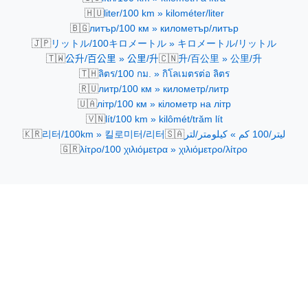
🇭🇺
liter/100 km » kilométer/liter
🇧🇬
литър/100 км » километър/литър
🇯🇵
リットル/100キロメートル » キロメートル/リットル
🇹🇼
🇨🇳
公升/百公里 » 公里/升
升/百公里 » 公里/升
🇹🇭
ลิตร/100 กม. » กิโลเมตรต่อ ลิตร
🇷🇺
литр/100 км » километр/литр
🇺🇦
літр/100 км » кілометр на літр
🇻🇳
lít/100 km » kilômét/trăm lít
🇰🇷
🇸🇦
리터/100km » 킬로미터/리터
ليتر/100 كم » كيلومتر/لتر
🇬🇷
λίτρο/100 χιλιόμετρα » χιλιόμετρο/λίτρο