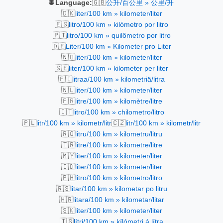
🇬🇧
🌐 Language:
公升/百公里 » 公里/升
🇩🇰
liter/100 km » kilometer/liter
🇪🇸
litro/100 km » kilómetro por litro
🇵🇹
litro/100 km » quilômetro por litro
🇩🇪
Liter/100 km » Kilometer pro Liter
🇳🇴
liter/100 km » kilometer/liter
🇸🇪
liter/100 km » kilometer per liter
🇫🇮
litraa/100 km » kilometriä/litra
🇳🇱
liter/100 km » kilometer/liter
🇫🇷
litre/100 km » kilomètre/litre
🇮🇹
litro/100 km » chilometro/litro
🇵🇱
🇨🇿
litr/100 km » kilometr/litr
litr/100 km » kilometr/litr
🇷🇴
litru/100 km » kilometru/litru
🇹🇷
litre/100 km » kilometre/litre
🇲🇾
liter/100 km » kilometer/liter
🇮🇩
liter/100 km » kilometer/liter
🇵🇭
litro/100 km » kilometro/litro
🇷🇸
litar/100 km » kilometar po litru
🇭🇷
litara/100 km » kilometar/litar
🇸🇰
liter/100 km » kilometer/liter
🇮🇸
lítri/100 km » kílómetri á lítra