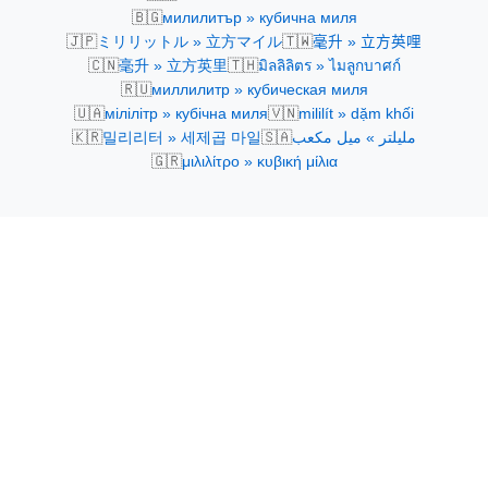
🇧🇬
милилитър » кубична миля
🇯🇵
🇹🇼
ミリリットル » 立方マイル
毫升 » 立方英哩
🇨🇳
🇹🇭
毫升 » 立方英里
มิลลิลิตร » ไมลูกบาศก์
🇷🇺
миллилитр » кубическая миля
🇺🇦
🇻🇳
мілілітр » кубічна миля
mililít » dặm khối
🇰🇷
🇸🇦
밀리리터 » 세제곱 마일
مليلتر » ميل مكعب
🇬🇷
μιλιλίτρο » κυβική μίλια