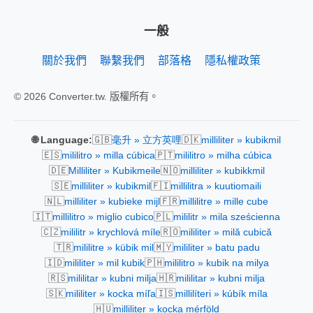
一般
關於我們
聯繫我們
部落格
隱私權政策
© 2026 Converter.tw. 版權所有。
🇬🇧
🇩🇰
🌐 Language:
毫升 » 立方英哩
milliliter » kubikmil
🇪🇸
🇵🇹
mililitro » milla cúbica
mililitro » milha cúbica
🇩🇪
🇳🇴
Milliliter » Kubikmeile
milliliter » kubikkmil
🇸🇪
🇫🇮
milliliter » kubikmil
millilitra » kuutiomaili
🇳🇱
🇫🇷
milliliter » kubieke mijl
millilitre » mille cube
🇮🇹
🇵🇱
millilitro » miglio cubico
mililitr » mila sześcienna
🇨🇿
🇷🇴
mililitr » krychlová míle
mililiter » milă cubică
🇹🇷
🇲🇾
mililitre » kübik mil
mililiter » batu padu
🇮🇩
🇵🇭
mililiter » mil kubik
mililitro » kubik na milya
🇷🇸
🇭🇷
mililitar » kubni milja
mililitar » kubni milja
🇸🇰
🇮🇸
mililiter » kocka míľa
millilíteri » kúbík míla
🇭🇺
milliliter » kocka mérföld