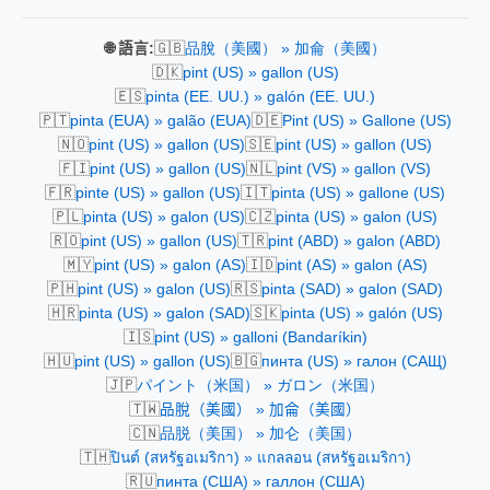
🇬🇧
🌐 語言:
品脫（美國） » 加侖（美國）
🇩🇰
pint (US) » gallon (US)
🇪🇸
pinta (EE. UU.) » galón (EE. UU.)
🇵🇹
🇩🇪
pinta (EUA) » galão (EUA)
Pint (US) » Gallone (US)
🇳🇴
🇸🇪
pint (US) » gallon (US)
pint (US) » gallon (US)
🇫🇮
🇳🇱
pint (US) » gallon (US)
pint (VS) » gallon (VS)
🇫🇷
🇮🇹
pinte (US) » gallon (US)
pinta (US) » gallone (US)
🇵🇱
🇨🇿
pinta (US) » galon (US)
pinta (US) » galon (US)
🇷🇴
🇹🇷
pint (US) » gallon (US)
pint (ABD) » galon (ABD)
🇲🇾
🇮🇩
pint (US) » galon (AS)
pint (AS) » galon (AS)
🇵🇭
🇷🇸
pint (US) » galon (US)
pinta (SAD) » galon (SAD)
🇭🇷
🇸🇰
pinta (US) » galon (SAD)
pinta (US) » galón (US)
🇮🇸
pint (US) » galloni (Bandaríkin)
🇭🇺
🇧🇬
pint (US) » gallon (US)
пинта (US) » галон (САЩ)
🇯🇵
パイント（米国） » ガロン（米国）
🇹🇼
品脫（美國） » 加侖（美國）
🇨🇳
品脱（美国） » 加仑（美国）
🇹🇭
ปินต์ (สหรัฐอเมริกา) » แกลลอน (สหรัฐอเมริกา)
🇷🇺
пинта (США) » галлон (США)