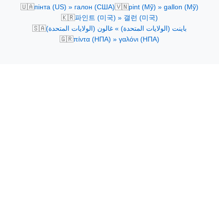
🇺🇦
🇻🇳
пінта (US) » галон (США)
pint (Mỹ) » gallon (Mỹ)
🇰🇷
파인트 (미국) » 갤런 (미국)
🇸🇦
باينت (الولايات المتحدة) » غالون (الولايات المتحدة)
🇬🇷
πίντα (ΗΠΑ) » γαλόνι (ΗΠΑ)