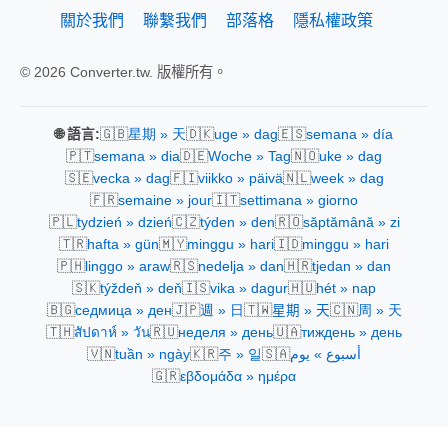
關於我們
聯繫我們
部落格
隱私權政策
© 2026 Converter.tw. 版權所有。
🇬🇧
🇩🇰
🇪🇸
🌐 語言:
星期 » 天
uge » dag
semana » día
🇵🇹
🇩🇪
🇳🇴
semana » dia
Woche » Tag
uke » dag
🇸🇪
🇫🇮
🇳🇱
vecka » dag
viikko » päivä
week » dag
🇫🇷
🇮🇹
semaine » jour
settimana » giorno
🇵🇱
🇨🇿
🇷🇴
tydzień » dzień
týden » den
săptămână » zi
🇹🇷
🇲🇾
🇮🇩
hafta » gün
minggu » hari
minggu » hari
🇵🇭
🇷🇸
🇭🇷
linggo » araw
nedelja » dan
tjedan » dan
🇸🇰
🇮🇸
🇭🇺
týždeň » deň
vika » dagur
hét » nap
🇧🇬
🇯🇵
🇹🇼
🇨🇳
седмица » ден
週 » 日
星期 » 天
周 » 天
🇹🇭
🇷🇺
🇺🇦
สัปดาห์ » วัน
неделя » день
тиждень » день
🇻🇳
🇰🇷
🇸🇦
tuần » ngày
주 » 일
أسبوع » يوم
🇬🇷
εβδομάδα » ημέρα