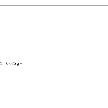
= 0.025 g。