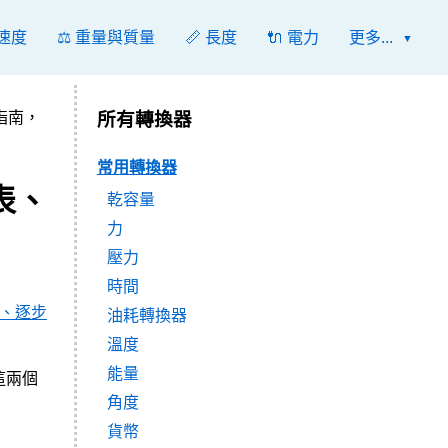
 速度
⚖️ 重量與質量
📏 長度
🔌 電力
更多...
指南，
所有轉換器
常用轉換器
表、
乾容量
力
壓力
時間
、逐步
油耗轉換器
溫度
能量
。這兩個
角度
貨幣