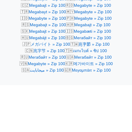
🇨🇿
🇷🇴
Megabajt » Zip 100
Megabyte » Zip 100
🇹🇷
🇲🇾
Megabayt » Zip 100
Megabyte » Zip 100
🇮🇩
🇵🇭
Megabyte » Zip 100
Megabyte » Zip 100
🇷🇸
🇭🇷
Megabajt » Zip 100
Megabajt » Zip 100
🇸🇰
🇮🇸
Megabajt » Zip 100
Megabæti » Zip 100
🇭🇺
🇧🇬
Megabájt » Zip 100
Мегабайт » Zip 100
🇯🇵
🇹🇼
メガバイト » Zip 100
兆字節 » Zip 100
🇨🇳
🇹🇭
兆字节 » Zip 100
เมกะไบต์ » ซิป 100
🇷🇺
🇺🇦
Мегабайт » Zip 100
Мегабайт » Zip 100
🇻🇳
🇰🇷
Megabyte » Zip 100
메가바이트 » Zip 100
🇸🇦
🇬🇷
ميجابايت » Zip 100
Μεγαμπάιτ » Zip 100