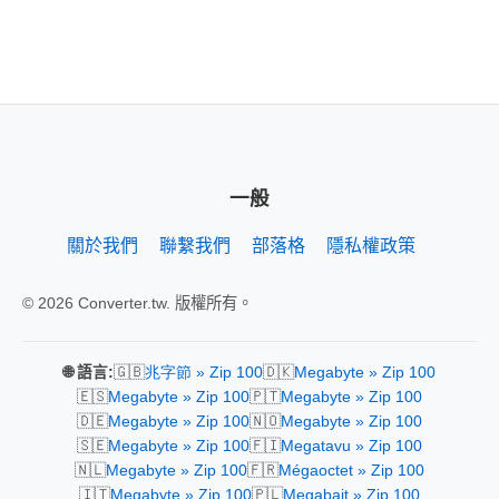
一般
關於我們
聯繫我們
部落格
隱私權政策
© 2026 Converter.tw. 版權所有。
🇬🇧
🇩🇰
🌐 語言:
兆字節 » Zip 100
Megabyte » Zip 100
🇪🇸
🇵🇹
Megabyte » Zip 100
Megabyte » Zip 100
🇩🇪
🇳🇴
Megabyte » Zip 100
Megabyte » Zip 100
🇸🇪
🇫🇮
Megabyte » Zip 100
Megatavu » Zip 100
🇳🇱
🇫🇷
Megabyte » Zip 100
Mégaoctet » Zip 100
🇮🇹
🇵🇱
Megabyte » Zip 100
Megabajt » Zip 100