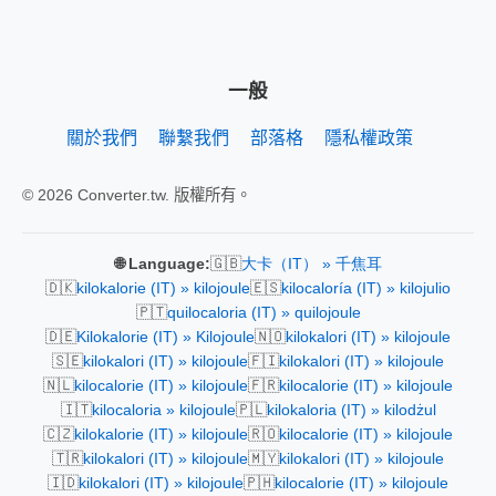
一般
關於我們
聯繫我們
部落格
隱私權政策
© 2026 Converter.tw. 版權所有。
🇬🇧
🌐 Language:
大卡（IT） » 千焦耳
🇩🇰
🇪🇸
kilokalorie (IT) » kilojoule
kilocaloría (IT) » kilojulio
🇵🇹
quilocaloria (IT) » quilojoule
🇩🇪
🇳🇴
Kilokalorie (IT) » Kilojoule
kilokalori (IT) » kilojoule
🇸🇪
🇫🇮
kilokalori (IT) » kilojoule
kilokalori (IT) » kilojoule
🇳🇱
🇫🇷
kilocalorie (IT) » kilojoule
kilocalorie (IT) » kilojoule
🇮🇹
🇵🇱
kilocaloria » kilojoule
kilokaloria (IT) » kilodżul
🇨🇿
🇷🇴
kilokalorie (IT) » kilojoule
kilocalorie (IT) » kilojoule
🇹🇷
🇲🇾
kilokalori (IT) » kilojoule
kilokalori (IT) » kilojoule
🇮🇩
🇵🇭
kilokalori (IT) » kilojoule
kilocalorie (IT) » kilojoule