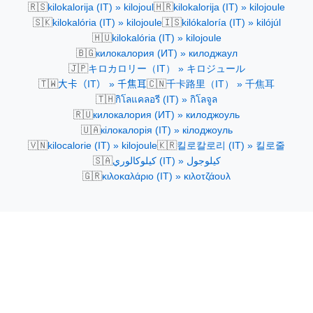
🇷🇸
🇭🇷
kilokalorija (IT) » kilojoul
kilokalorija (IT) » kilojoule
🇸🇰
🇮🇸
kilokalória (IT) » kilojoule
kilókaloría (IT) » kilójúl
🇭🇺
kilokalória (IT) » kilojoule
🇧🇬
килокалория (ИТ) » килоджаул
🇯🇵
キロカロリー（IT） » キロジュール
🇹🇼
🇨🇳
大卡（IT） » 千焦耳
千卡路里（IT） » 千焦耳
🇹🇭
กิโลแคลอรี (IT) » กิโลจูล
🇷🇺
килокалория (ИТ) » килоджоуль
🇺🇦
кілокалорія (IT) » кілоджоуль
🇻🇳
🇰🇷
kilocalorie (IT) » kilojoule
킬로칼로리 (IT) » 킬로줄
🇸🇦
كيلوكالوري (IT) » كيلوجول
🇬🇷
κιλοκαλάριο (IT) » κιλοτζάουλ