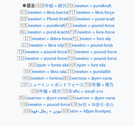
🇬🇧
🇩🇰
🌐 語言:
牛頓 » 磅力
newton » pundkraft
🇪🇸
🇵🇹
newton » libra-fuerza
newton » libra-força
🇩🇪
🇳🇴
newton » Pfund-Kraft
newton » pund-kraft
🇸🇪
🇫🇮
newton » pundkraft
newton » pound-force
🇳🇱
🇫🇷
newton » pond-kracht
newton » livre-force
🇮🇹
🇵🇱
newton » libbra-forza
niuton » funt siły
🇨🇿
🇷🇴
newton » libra síly
newton » pound-forță
🇹🇷
🇲🇾
newton » pound-force
newton » pound-force
🇮🇩
🇵🇭
newton » pound-force
newton » pound-force
🇷🇸
🇭🇷
njutn » funta-sila
njutn » funt sila
🇸🇰
🇮🇸
newton » libra sila
newton » pundaflöt
🇭🇺
🇧🇬
newton » fontosú
нютона » фунт-сила
🇯🇵
🇹🇼
ニュートン » ポンドフォース
牛頓 » 磅力
🇨🇳
🇹🇭
牛顿 » 磅力
นิวตัน » ปอนด์-แรง
🇷🇺
🇺🇦
ньютон » фунт-сила
ньютон » фунт-сила
🇻🇳
🇰🇷
newton » pound-force
뉴턴 » 파운드-포스
🇸🇦
🇬🇷
نيوتن » رطل-قوة
νέον » λίβρα-δυνάμεις