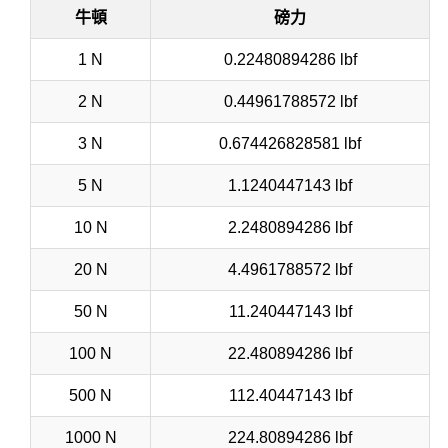
牛頓
磅力
1 N
0.22480894286 lbf
2 N
0.44961788572 lbf
3 N
0.674426828581 lbf
5 N
1.1240447143 lbf
10 N
2.2480894286 lbf
20 N
4.4961788572 lbf
50 N
11.240447143 lbf
100 N
22.480894286 lbf
500 N
112.40447143 lbf
1000 N
224.80894286 lbf