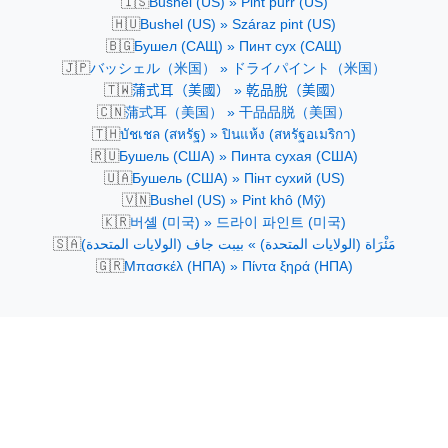
🇮🇸
Bushel (US) » Pint þurr (US)
🇭🇺
Bushel (US) » Száraz pint (US)
🇧🇬
Бушел (САЩ) » Пинт сух (САЩ)
🇯🇵
バッシェル（米国） » ドライパイント（米国）
🇹🇼
蒲式耳（美國） » 乾品脫（美國）
🇨🇳
蒲式耳（美国） » 干品品脱（美国）
🇹🇭
บัชเชล (สหรัฐ) » ปินแห้ง (สหรัฐอเมริกา)
🇷🇺
Бушель (США) » Пинта сухая (США)
🇺🇦
Бушель (США) » Пінт сухий (US)
🇻🇳
Bushel (US) » Pint khô (Mỹ)
🇰🇷
버셸 (미국) » 드라이 파인트 (미국)
🇸🇦
مَئْرَاة (الولايات المتحدة) » بيبت جاف (الولايات المتحدة)
🇬🇷
Μπασκέλ (ΗΠΑ) » Πίντα ξηρά (ΗΠΑ)