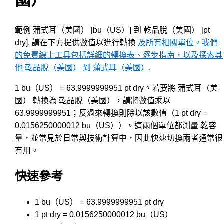
國）
範例 蒲式耳（美國） [bu（US）] 到 乾品脫（美國） [pt
dry], 請在下方提供數值以進行轉換
及所有相關單位。我們
的免費線上工具包括詳細的轉換表、逐步指南，以及探索其
他 乾品脫（美國） 到 蒲式耳（美國）
.
1 bu（US） = 63.9999999951 pt dry。若要將 蒲式耳（美
國） 轉換為 乾品脫（美國），請將數值乘以
63.9999999951；反過來轉換則除以該數值（1 pt dry =
0.0156250000012 bu（US））。這兩個單位都測量 乾容
量，並常見於日常與技術計算中，因此快速切換兩者通常很
有用。
快速參考
1 bu（US） = 63.9999999951 pt dry
1 pt dry = 0.0156250000012 bu（US）