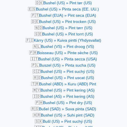
🇩🇰
Bushel (US) » Pint tør (US)
🇪🇸
Bushel (US) » Pinta seca (EE. UU.)
🇵🇹
Bushel (EUA) » Pint seca (EUA)
🇩🇪
Bushel (US) » Pint trocken (US)
🇳🇴
Bushel (US) » Pint tørr (US)
🇸🇪
Bushel (US) » Pint torrt (US)
🇫🇮
Kärry (US) » Kuiva pintti (Yhdysvallat)
🇳🇱
Bushel (VS) » Pint droog (VS)
🇫🇷
Boisseau (US) » Pinte sèche (US)
🇮🇹
Bushel (US) » Pinta secca (USA)
🇵🇱
Buszel (US) » Pinta sucha (US)
🇨🇿
Bushel (US) » Pint suchý (US)
🇷🇴
Bushel (US) » Pint uscat (US)
🇹🇷
Bushel (ABD) » Kuru (ABD) Pint
🇲🇾
Bushel (US) » Pint kering (AS)
🇮🇩
Bushel (AS) » Pint kering (AS)
🇵🇭
Bushel (US) » Pint dry (US)
🇷🇸
Bušel (SAD) » Suva pinta (SAD)
🇭🇷
Bushel (US) » Suhi pint (SAD)
🇸🇰
Bušl (US) » Pint suchý (US)