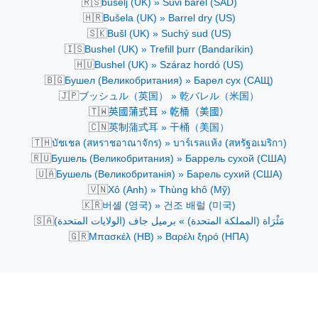
🇷🇸
bušelj (UK) » Suvi barel (SAD)
🇭🇷
Bušela (UK) » Barrel dry (US)
🇸🇰
Bušl (UK) » Suchý sud (US)
🇮🇸
Bushel (UK) » Trefill þurr (Bandaríkin)
🇭🇺
Bushel (UK) » Száraz hordó (US)
🇧🇬
Бушел (Великобритания) » Барел сух (САЩ)
🇯🇵
ブッシュル（英国） » 乾バレル（米国）
🇹🇼
英國蒲式耳 » 乾桶（美國）
🇨🇳
英制蒲式耳 » 干桶（美国）
🇹🇭
บัชเชล (สหราชอาณาจักร) » บาร์เรลแห้ง (สหรัฐอเมริกา)
🇷🇺
Бушель (Великобритания) » Баррель сухой (США)
🇺🇦
Бушель (Великобританія) » Барель сухий (США)
🇻🇳
Xô (Anh) » Thùng khô (Mỹ)
🇰🇷
버셸 (영국) » 건조 배럴 (미국)
🇸🇦
مَئْرَاة (المملكة المتحدة) » برميل جاف (الولايات المتحدة)
🇬🇷
Μπασκέλ (ΗΒ) » Βαρέλι ξηρό (ΗΠΑ)