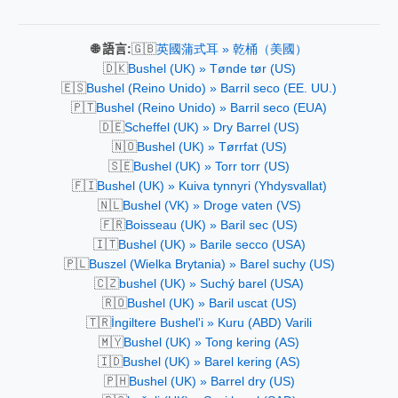
🇬🇧
🌐 語言:
英國蒲式耳 » 乾桶（美國）
🇩🇰
Bushel (UK) » Tønde tør (US)
🇪🇸
Bushel (Reino Unido) » Barril seco (EE. UU.)
🇵🇹
Bushel (Reino Unido) » Barril seco (EUA)
🇩🇪
Scheffel (UK) » Dry Barrel (US)
🇳🇴
Bushel (UK) » Tørrfat (US)
🇸🇪
Bushel (UK) » Torr torr (US)
🇫🇮
Bushel (UK) » Kuiva tynnyri (Yhdysvallat)
🇳🇱
Bushel (VK) » Droge vaten (VS)
🇫🇷
Boisseau (UK) » Baril sec (US)
🇮🇹
Bushel (UK) » Barile secco (USA)
🇵🇱
Buszel (Wielka Brytania) » Barel suchy (US)
🇨🇿
bushel (UK) » Suchý barel (USA)
🇷🇴
Bushel (UK) » Baril uscat (US)
🇹🇷
İngiltere Bushel'i » Kuru (ABD) Varili
🇲🇾
Bushel (UK) » Tong kering (AS)
🇮🇩
Bushel (UK) » Barel kering (AS)
🇵🇭
Bushel (UK) » Barrel dry (US)